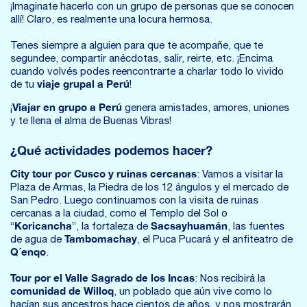
¡Imaginate hacerlo con un grupo de personas que se conocen
allí! Claro, es realmente una locura hermosa.
Tenes siempre a alguien para que te acompañe, que te
segundee, compartir anécdotas, salir, reirte, etc. ¡Encima
cuando volvés podes reencontrarte a charlar todo lo vivido
viaje grupal a Perú
de tu
!
Viajar en grupo a Perú
¡
genera amistades, amores, uniones
y te llena el alma de Buenas Vibras!
¿Qué actividades podemos hacer?
City tour por Cusco y ruinas cercanas
: Vamos a visitar la
Plaza de Armas, la Piedra de los 12 ángulos y el mercado de
San Pedro. Luego continuamos con la visita de ruinas
cercanas a la ciudad, como el Templo del Sol o
Koricancha
Sacsayhuamán
“
”, la fortaleza de
, las fuentes
Tambomachay
de agua de
, el Puca Pucará y el anfiteatro de
Q´enqo
.
Tour por el Valle Sagrado de los Incas
: Nos recibirá la
comunidad de Willoq
, un poblado que aún vive como lo
hacían sus ancestros hace cientos de años, y nos mostrarán